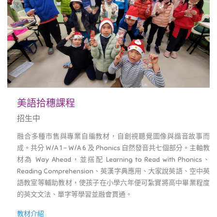
美語拾穗課程
招生中
融合多種市售與專業自編教材，自創視聽覺圖像與諧音故事而
成。共分 W/A 1 - W/A 6 及 Phonics 自然發音共七個部分。主軸教
材為 Way Ahead，並搭配 Learning to Read with Phonics、
Reading Comprehension、英漢字典應用、大家說英語、空中英
語教室等輔助教材，使孩子在小學六年便可紮實將高中畢業程度
的英文文法、單字等學習並融會貫通。
教材介紹